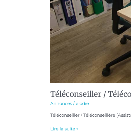
Téléconseiller / Téléco
Annonces
/
elodie
Téléconseiller / Téléconseillère (Assist
Lire la suite »