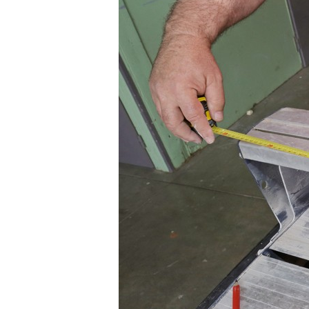
d’entretien
des
bâtiments