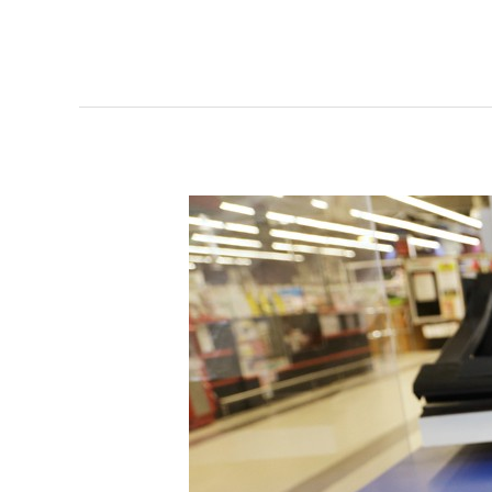
Employé
/
Employée
de
pressing
ou
de
blanchisserie
(Agent
d’entretien
du