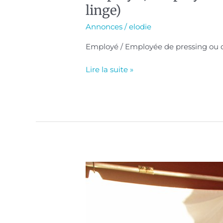
linge)
Annonces
/
elodie
Employé / Employée de pressing ou de
Lire la suite »
Agent
/
Agente
d’entretien/propreté
de