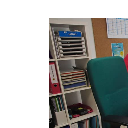
Téléconseiller
/
Téléconseillère
(Assistant(e)
administratif(ve))