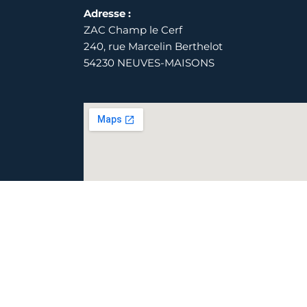
Adresse :
ZAC Champ le Cerf
240, rue Marcelin Berthelot
54230 NEUVES-MAISONS
© Tous droits réservés // Charte graphique :
You Positif