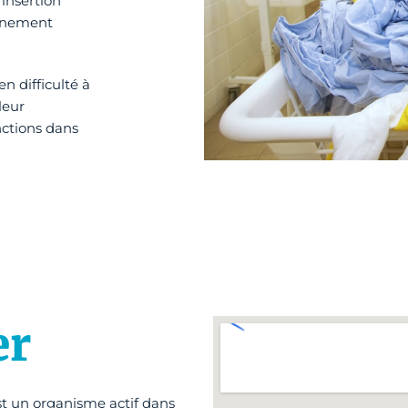
’insertion
agnement
n difficulté à
leur
nctions dans
er
st un organisme actif dans