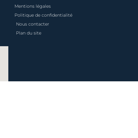
Mentions légales
Politique de confidentialité
Nous contacter
Plan du site
// Contenus :
DigitalDoors
&
L’oeil créatif
// Motion design :
L’agence 235