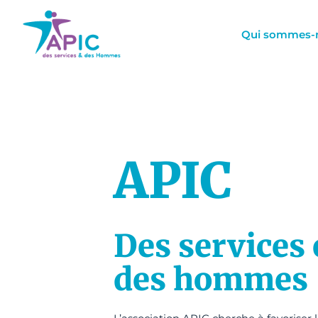
Aller
au
Qui sommes-
contenu
APIC
Des services 
des hommes