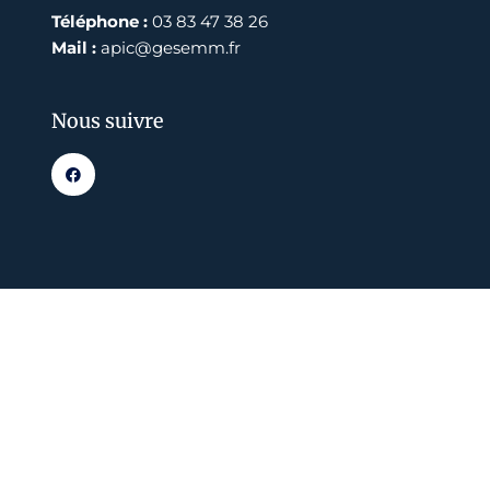
Téléphone :
03 83 47 38 26
Mail :
apic@gesemm.fr
Nous suivre
F
a
c
e
b
o
o
k
-
f
Pondu par
Code-CodeC