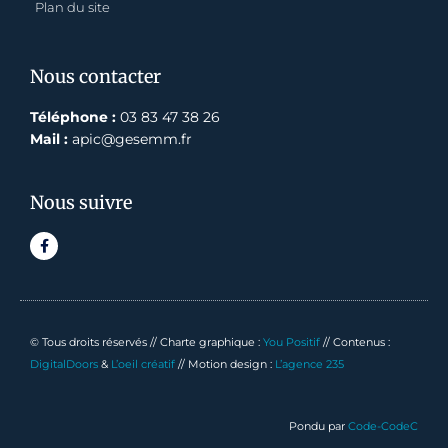
Plan du site
Nous contacter
Téléphone :
03 83 47 38 26
Mail :
apic@gesemm.fr
Nous suivre
F
a
c
e
b
o
o
k
© Tous droits réservés // Charte graphique :
You Positif
// Contenus :
-
f
DigitalDoors
&
L’oeil créatif
// Motion design :
L’agence 235
Pondu par
Code-CodeC